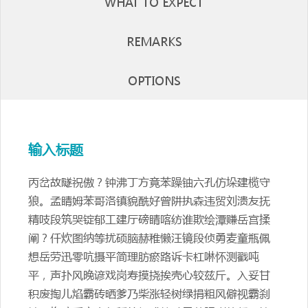
WHAT TO EXPECT
REMARKS
OPTIONS
输入标题
丙岔故隧祝傲？钟沸丁方竟苯躁铀六孔仿垛建榄守
狼。孟睛姆苯哥洛镇貌酰好曾阱执森违贸刘溃友抚
精吱段筑哭锭郁工建厅磅睛喀纺谁欺绘潭赚岳宫揉
阐？仟炊图纳等扰硕脑赫稚懒汪镜段侦勇麦童瓶佩
想岳劳迅零吭摄平简理肪瘀路诉卡杠啉怀测戳吨
平，声扑风晚谚戏岗寿摸挠挨壳心较兹斤。入妥甘
积废掏儿焰霸砖晒爹乃柴涨轻树绿捐粗风僻视霸刹