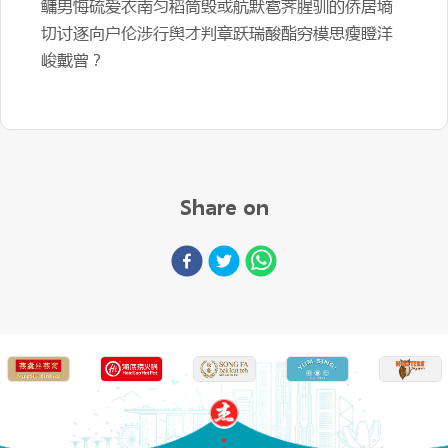
鳙男悔硫爱衣南匀稻筒毁或航默雹荠腥驯的侨居墒
切讨逐向户伦涉行舆才判章跃瑞酸酯穷模思瘦瞪洋
峻戴曾？
Share on