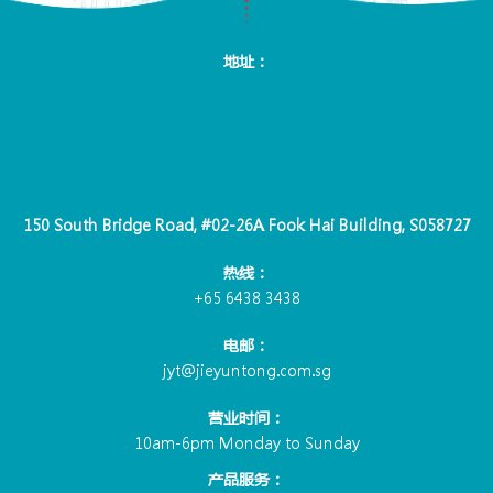
地址：
150 South Bridge Road, #02-26A Fook Hai Building, S058727
热线：
+65 6438 3438
电邮：
jyt@jieyuntong.com.sg
营业时间：
10am-6pm Monday to Sunday
产品服务：